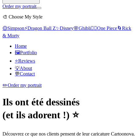
Order my portrait
🎨
Choose My Style
🟡
Simpson
⚡
Dragon Ball Z
✨
Disney
🌸
Ghibli
🏴‍☠️
One Piece
🌀
Rick
& Morty
Home
🖼️
Portfolio
⭐
Reviews
💡
About
💬
Contact
✏️
Order my portrait
Ils ont été dessinés
(et ils adorent !) ⭐
Découvrez ce que nos clients pensent de leur caricature Cartoonova.