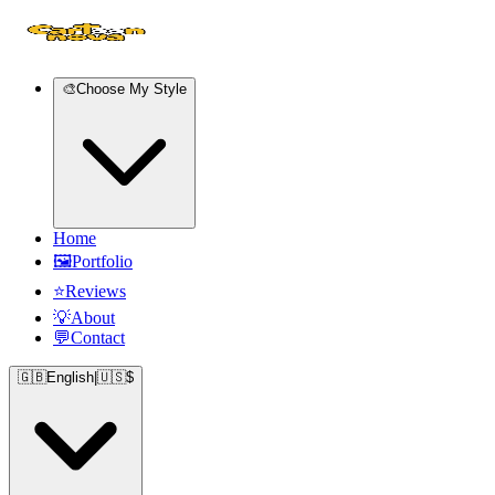
🎨
Choose My Style
Home
🖼️
Portfolio
⭐
Reviews
💡
About
💬
Contact
🇬🇧
English
|
🇺🇸
$