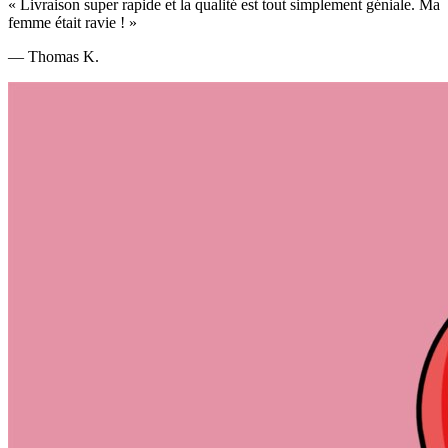
«
Livraison super rapide et la qualité est tout simplement géniale. Ma
femme était ravie !
»
—
Thomas K.